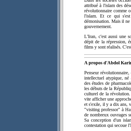
Dans les sociétés occiden
attribué à l'islam des dé
révolutionnaire comme on
l'islam. Et ce qui s'e
démonisation. Mais il ne 
gouvernement.
L'Iran, c'est aussi une 
dépit de la répression,
films y sont réalisés. C'es
A propos d'Abdol Kar
Penseur révolutionnaire,
intellectuel atypique, n
des études de pharmacol
les débuts de la Républi
culturel de la révolution
vite afficher une approche
et s'exile, il y a dix ans
"visiting professor" à Har
de nombreux ouvrages sur
Sa conception d'un isl
contestation qui secoue l