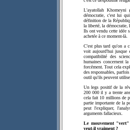
c'est ce despotisme religi
L'ayatollah Khomeyni
démocratie, c'est lui qu
définition de la Républiq
la liberté, la démocratie,
Ils ont vendu cette idée 
achetée à ce moment-là.
C'est plus tard qu'on a 
voit aujourd'hui jusque 
compatibilité des scie
humaines concernent la p
forcément. Tout cela expl
des responsables, parfois 
outil qu'ils peuvent utilis
Un legs positif de la ré
200 000 il y a trente ans
cela fait 10 millions de 
partie importante de la 
peut l'expliquer, l'an
arguments fallacieux.
Le mouvement "vert" d
veut-il vraiment ?