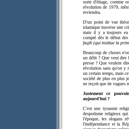
sorte d'étiage, comme on
révolution de 1979, même
reviendra.
D'un point de vue théori
islamique traverse une cr
mais il y a toujours eu
compté dès le début des
faqih (qui institue la pri
Beaucoup de choses n'ont 
un délit ? Que veut dire l
presse ? Que veulent dir
révolution sans qu'on y m
un certain temps, mais ce
société de plus en plus j
ne reçoit que de vagues ré
Justement ce pouvoir
aujourd'hui ?
C'est une tyrannie reli
despotisme religieux qu
l'époque, les slogans rév
l'indépendance et la Ré