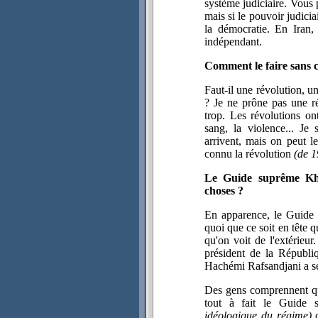
système judiciaire. Vous 
mais si le pouvoir judicia
la démocratie. En Iran, 
indépendant.
Comment le faire sans c
Faut-il une révolution, 
? Je ne prône pas une ré
trop. Les révolutions o
sang, la violence... Je 
arrivent, mais on peut l
connu la révolution
(de 1
Le Guide suprême Kha
choses ?
En apparence, le Guide n
quoi que ce soit en tête 
qu'on voit de l'extérieu
président de la Républi
Hachémi Rafsandjani a se
Des gens comprennent que
tout à fait le Guide 
idéologique du
régime)