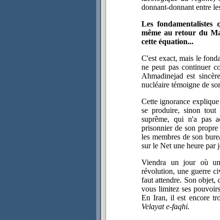
donnant-donnant entre les
Les fondamentalistes 
même au retour du Mahd
cette équation...
C'est exact, mais le fon
ne peut pas continuer c
Ahmadinejad est sincère
nucléaire témoigne de so
Cette ignorance explique 
se produire, sinon tou
suprême, qui n'a pas a
prisonnier de son propre 
les membres de son bure
sur le Net une heure par jo
Viendra un jour où un
révolution, une guerre ci
faut attendre. Son objet,
vous limitez ses pouvoirs
En Iran, il est encore tr
Velayat e-faqhi.