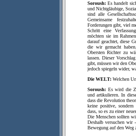
Soroush:
Es handelt sic
und Nichtgläubige, Sozi
sind alle Gesellschafts
Gemeinsame festzuhal
Forderungen gibt, viel me
Schritt eine Verfassu
möchten sie im Rahmen 
darauf geachtet, diese G
die wir gemacht haben,
Obersten Richter zu wä
lassen. Dieser Vorschl
gibt, müssen wir den Obe
jedoch spiegeln wider, w
Die WELT:
Welchen Unt
Soroush:
Es wird die Zi
und artikulieren. In die
dass die Revolution theo
keine positive, sondern
dass, so es zu einer ne
Die Menschen sollten wis
Deshalb versuchen wir -
Bewegung auf den Weg z