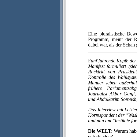
Eine pluralistische Be
Programm, meint der Re
dabei war, als der Schah
F
ünf führende Köpfe der
Manifest formuliert (s
Rücktritt von Präside
Kontrolle des Wahlsyst
Männer leben außerhal
frühere Parlamentsab
Journalist Akbar Ganji,
und Abdolkarim Soroush,
Das Interview mit Letzte
Korrespondent der "Wash
und nun am "Institute fo
Die WELT:
Warum haben 
entschieden?