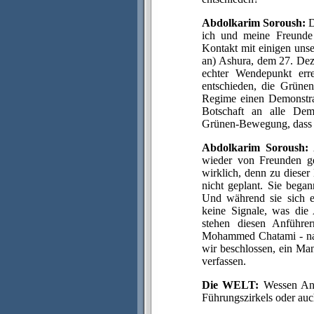
Abdolkarim Soroush:
D
ich und meine Freunde 
Kontakt mit einigen uns
an) Ashura, dem 27. Dez
echter Wendepunkt err
entschieden, die Grüne
Regime einen Demonstran
Botschaft an alle Demo
Grünen-Bewegung, dass d
Abdolkarim Soroush:
A
wieder von Freunden g
wirklich, denn zu diese
nicht geplant. Sie bega
Und während sie sich e
keine Signale, was die
stehen diesen Anführ
Mohammed Chatami - nah
wir beschlossen, ein Ma
verfassen.
Die WELT:
Wessen Ansi
Führungszirkels oder auc