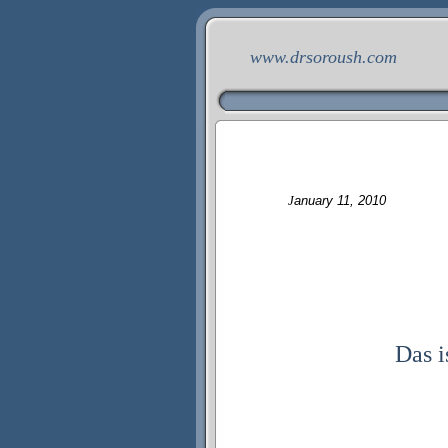
www.drsoroush.com
J
anuary 11,
2
0
10
Das i