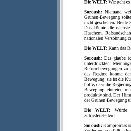
Die WELT:
Wie geht es
Soroush:
Niemand weiß 
Grünen-Bewegung sollte
nicht geschehen. Beide 
Das könnte die nächste 
Haschemi Rafsandschan
nationalen Versöhnung z
Die WELT:
Kann das Re
Soroush:
Das glaube ic
unterdrückten Meinung
Reformbewegungen zu un
das Regime konnte den 
Bewegung, sie ist die K
hoffe, dass die Regierun
Bewegung eintreten mus
produktiv sind. Der Him
der Grünen-Bewegung u
Die WELT:
Würde ei
zufriedenstellen?
Soroush:
Kompromiss ist 
Forderungen erfüllt - Pre